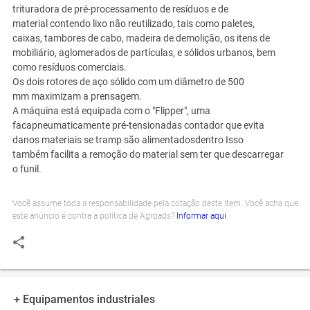
trituradora
de pré-
processamento de resíduos
e
de
material
contendo lixo não reutilizado
,
tais como
paletes
,
caixas,
tambores de
cabo,
madeira de demolição
, os itens
de
mobiliário,
aglomerados de partículas,
e
sólidos urbanos
, bem
como
resíduos comerciais
.
Os dois
rotores
de aço sólido
com um diâmetro
de 500
mm
maximizam a prensagem
.
A máquina está equipada
com o
"Flipper"
, uma
faca
pneumaticamente
pré-tensionadas
contador que
evita
danos
materiais
se
tramp
são alimentados
dentro
Isso
também
facilita a
remoção do material
sem ter que
descarregar
o
funil.
Você assume toda a responsabilidade pela cotação deste item. Você acha que
este anúncio é contra a política de Agroads?
Informar aqui
+ Equipamentos industriales