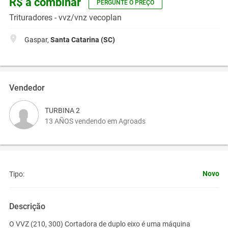
R$ a combinar
PERGUNTE O PREÇO
Trituradores - vvz/vnz vecoplan
Gaspar,
Santa Catarina (SC)
Vendedor
TURBINA 2
13 AÑOS vendendo em Agroads
Novo
Tipo:
Descrição
O
VVZ
(210
, 300
) Cortadora de
duplo
eixo é
uma máquina