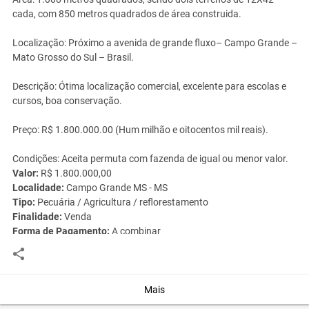
cada, com 850 metros quadrados de área construida.
Localização: Próximo a avenida de grande fluxo– Campo Grande –
Mato Grosso do Sul – Brasil.
Descrição: Ótima localização comercial, excelente para escolas e
cursos, boa conservação.
Preço: R$ 1.800.000.00 (Hum milhão e oitocentos mil reais).
Condições: Aceita permuta com fazenda de igual ou menor valor.
Valor:
R$ 1.800.000,00
Localidade:
Campo Grande MS - MS
Tipo:
Pecuária / Agricultura / reflorestamento
Finalidade:
Venda
Forma de Pagamento:
A combinar
Você assume toda a responsabilidade pela cotação deste item. Você acha que
este anúncio é contra a política de Agroads?
Informar aqui
Mais