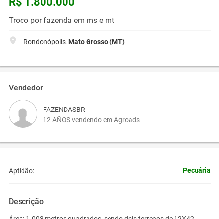
R$ 1.800.000
Troco por fazenda em ms e mt
Rondonópolis,
Mato Grosso (MT)
Vendedor
FAZENDASBR
12 AÑOS vendendo em Agroads
Pecuária
Aptidão:
Descrição
Área: 1.008 metros quadrados, sendo dois terrenos de 12X42