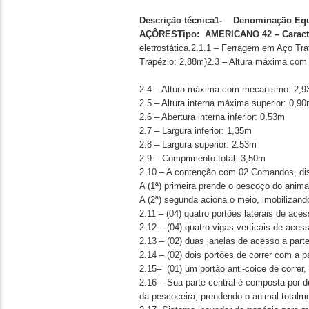
Descrição técnica
1-
Denominação
Eq
AÇÔRES
Tipo:
AMERICANO 4
2 –
Caract
eletrostática.2.1.1 – Ferragem em Aço Tr
Trapézio: 2,88m)2.3 – Altura máxima com
2.4 – Altura máxima com mecanismo: 2,9
2.5 – Altura interna máxima superior: 0,9
2.6 – Abertura interna inferior: 0,53m
2.7 – Largura inferior: 1,35m
2.8 – Largura superior: 2.53m
2.9 – Comprimento total: 3,50m
2.10 – A contenção com 02 Comandos, dist
A (1ª) primeira prende o pescoço do anim
A (2ª) segunda aciona o meio, imobilizand
2.11 – (04) quatro portões laterais de aces
2.12 – (04) quatro vigas verticais de aces
2.13 – (02) duas janelas de acesso a part
2.14 – (02) dois portões de correr com a p
2.15– (01) um portão anti-coice de correr
2.16 – Sua parte central é composta por 
da pescoceira, prendendo o animal totalme