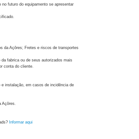
o no futuro do equipamento se apresentar
ificado.
s da Açôres; Fretes e riscos de transportes
o da fabrica ou de seus autorizados mais
r conta do cliente.
 e instalação, em casos de incidência de
a Açôres.
oads?
Informar aqui