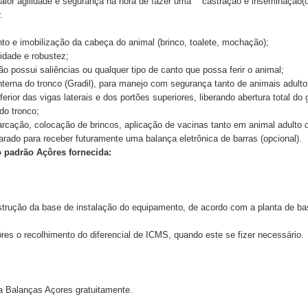
maior agilidade e segurança na hora de fazer uma castração e inseminação(o
.
to e imobilização da cabeça do animal (brinco, toalete, mochação);
lidade e robustez;
o possui saliências ou qualquer tipo de canto que possa ferir o animal;
nterna do tronco (Gradil), para manejo com segurança tanto de animais adult
ferior das vigas laterais e dos portões superiores, liberando abertura total do
do tronco;
marcação, colocação de brincos, aplicação de vacinas tanto em animal adulto
rado para receber futuramente uma balança eletrônica de barras (opcional).
 padrão Açôres fornecida:
strução da base de instalação do equipamento, de acordo com a planta de ba
es o recolhimento do diferencial de ICMS, quando este se fizer necessário.
da Balanças Açores gratuitamente.