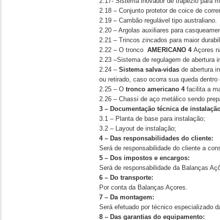
2.17- Sistema inovador de trapézio para 
2.18 – Conjunto protetor de coice de correr
2.19 – Cambão regulável tipo australiano.
2.20 – Argolas auxiliares para casqueamen
2.21 – Trincos zincados para maior durabi
2.22 – O tronco
AMERICANO 4
Açores nã
2.23 ­–Sistema de regulagem de abertura i
2.24 –
Sistema salva-vidas
de abertura in
ou retirado, caso ocorra sua queda dentro 
2.25 – O
tronco americano 4
facilita a 
2.26 – Chassi de aço metálico sendo prepa
3 –
Documentação técnica de instalação
3.1 – Planta de base para instalação;
3.2 – Layout de instalação;
4 –
Das responsabilidades do cliente:
Será de responsabilidade do cliente a con
5
– Dos impostos e encargos:
Será de responsabilidade da Balanças Açôr
6 –
Do transporte:
Por conta da Balanças Açores.
7 –
Da montagem:
Será efetuado por técnico especializado 
8 –
Das garantias do equipamento: