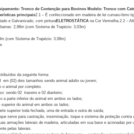
uipamento:
Tronco de Contenção para Bovinos
Modelo: Tronco com Catr
erísticas principais
2.1 – É confeccionado em madeira de lei cumaru-ferro ti
atado e Galvanizado, com pintura
ELETROSTÁTICA
na Cor Vermelha.2.2 – Al
 barras: 2,88m (com Sistema de Trapézio: 3,03m)
3m (com Sistema de Trapézio: 3,08m)
0m
ribuídos da seguinte forma:
al em (02) dois tamanhos sendo animal adulto ou jovem;
o o animal por completo.
so: sendo 02 traseiro e 02 dianteiro;
so a parte inferior do animal em ambos os lados;
e superior do animal em ambos os lados;
arte superior toda fechada, uma de entrada e outra de saída;
, que serve para castração, inseminação, toque e sistema de proteção contra 
duas armações laterais de madeira, articuladas em sua base e acionadas po
nte pelas laterais.