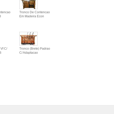
ntencao
Tronco De Contencao
8
Em Madeira Econ
 Vf C/
Tronco (brete) Padrao
B
C/ Adaptacao