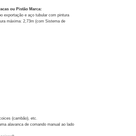
acas ou Pistão
Marca:
po exportação e aço tubular com pintura
tura máxima: 2,73m (com Sistema de
coices (cambão), etc.
r uma alavanca de comando manual ao lado