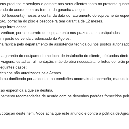
eus produtos e serviços e garante aos seus clientes tanto no presente quant
arado de acordo com os termos da garantia a seguir:
or 60 (sessenta) meses a contar da data do faturamento do equipamento espec
cação, borracha do piso e pescoceira tem garantia de 12 meses.
seguintes casos:
 verificar, por uso correto do equipamento nos prazos acima estipulados.
m um posto de venda credenciado da Açores.
na fabrica pelo departamento de assistência técnica ou nos postos autorizado
na garantia do equipamento no local de instalação do cliente, efetuados diret
viagens, estadias, alimentação, mão-de-obra necessária, e fretes correrão po
seguintes casos;
técnicos não autorizados pela Açores.
ado ou danificado por acidentes ou condições anormais de operação, manuseio
ção específica à que se destina.
uipamento recomendadas de acordo com os desenhos padrões fornecidos pel
 cotação deste item. Você acha que este anúncio é contra a política de Agr