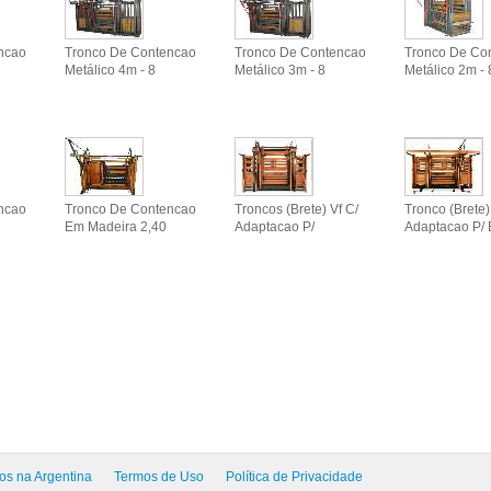
ncao
Tronco De Contencao
Tronco De Contencao
Tronco De Co
Metálico 4m - 8
Metálico 3m - 8
Metálico 2m - 
ncao
Tronco De Contencao
Troncos (brete) Vf C/
Tronco (brete)
Em Madeira 2,40
Adaptacao P/
Adaptacao P/ 
os na Argentina
Termos de Uso
Política de Privacidade