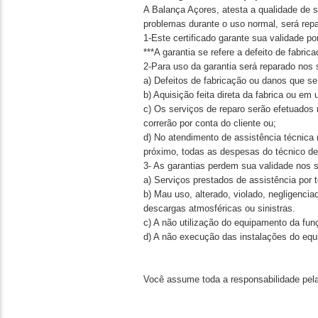
A Balança Açores, atesta a qualidade de s
problemas durante o uso normal, será rep
1-Este certificado garante sua validade p
***A garantia se refere a defeito de fabri
2-Para uso da garantia será reparado nos 
a) Defeitos de fabricação ou danos que se
b) Aquisição feita direta da fabrica ou e
c) Os serviços de reparo serão efetuados 
correrão por conta do cliente ou;
d) No atendimento de assistência técnica 
próximo, todas as despesas do técnico de 
3- As garantias perdem sua validade nos 
a) Serviços prestados de assistência por 
b) Mau uso, alterado, violado, negligenci
descargas atmosféricas ou sinistras.
c) A não utilização do equipamento da fun
d) A não execução das instalações do eq
Você assume toda a responsabilidade pela