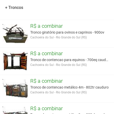
Equipamento conforme normas regulamentadoras do Ministério
+ Troncos
do Trabalho e Emprego:
NR 17 – Ergonomia.
NR 31 – Segurança no Trabalho Rural.
R$ a combinar
Tronco giratório para ovinos e caprinos - 900ov
Você assume toda a responsabilidade pela cotação deste item. Você acha que
Cachoeira do Sul - Rio Grande do Sul (RS)
este anúncio é contra a política de Agroads?
Informar aqui
R$ a combinar
Tronco de contencao para equinos - 700eq cauduro
Cachoeira do Sul - Rio Grande do Sul (RS)
R$ a combinar
Tronco de contencao metálico 4m - 802tr cauduro
Cachoeira do Sul - Rio Grande do Sul (RS)
R$ a combinar