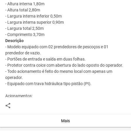
- Altura interna 1,80m
- Altura total 2,80m
- Largura interna inferior 0,50m
- Largura interna superior 0,90m
- Largura total 2,50m
- Comprimento 3,70m
Descrição
- Modelo equipado com 02 prendedores de pescoços e 01
prendedor de vazio.
- Portões de entrada e saída em duas folhas.
- Protetor contra coice com abertura do lado oposto do operador.
- Todo acionamento é feito do mesmo local com apenas um
operador.
- Equipado com trava hidráulica tipo pistão (PI).
Acionamentos:
- 02 Prendedores de pescoço (com pistão);
- 01 Prendedor de vazio (com pistão);
- Portão de entrada (acionado à distância);
- Portão de saída;
Mais
- Protetor contra coice.