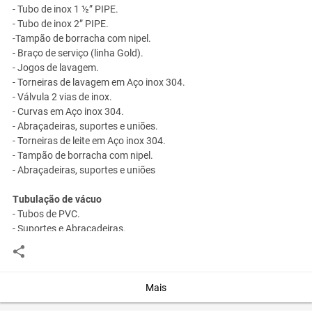
- Tubo de inox 1 ½” PIPE.
- Tubo de inox 2” PIPE.
-Tampão de borracha com nipel.
- Braço de serviço (linha Gold).
- Jogos de lavagem.
- Torneiras de lavagem em Aço inox 304.
- Válvula 2 vias de inox.
- Curvas em Aço inox 304.
- Abraçadeiras, suportes e uniões.
- Torneiras de leite em Aço inox 304.
- Tampão de borracha com nipel.
- Abraçadeiras, suportes e uniões
Tubulação de vácuo
- Tubos de PVC.
- Suportes e Abraçadeiras.
Você assume toda a responsabilidade pela cotação deste item. Você acha que
este anúncio é contra a política de Agroads?
Informar aqui
Mais