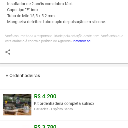
- Insuflador de 2 anéis com dobra fácil.
- Copo tipo “F” inox.
- Tubo de leite 15,5 x 5,2 mm.
- Mangueira de leite e tubo duplo de pulsação em silicone.
Você assume toda a responsabilidade pela cotação deste item. Você acha que
este anúncio é contra a política de Agroads?
Informar aqui
+ Ordenhadeiras
R$ 4.200
Kit ordenhadeira completa sulinox
Cariacica - Espírito Santo
R$ 3.780