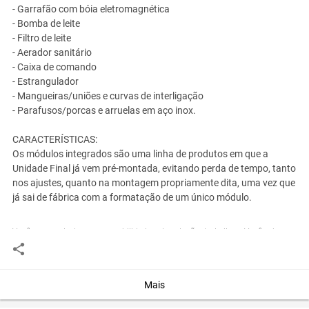
- Garrafão com bóia eletromagnética
- Bomba de leite
- Filtro de leite
- Aerador sanitário
- Caixa de comando
- Estrangulador
- Mangueiras/uniões e curvas de interligação
- Parafusos/porcas e arruelas em aço inox.
CARACTERÍSTICAS:
Os módulos integrados são uma linha de produtos em que a
Unidade Final já vem pré-montada, evitando perda de tempo, tanto
nos ajustes, quanto na montagem propriamente dita, uma vez que
já sai de fábrica com a formatação de um único módulo.
Você assume toda a responsabilidade pela cotação deste item. Você acha que
este anúncio é contra a política de Agroads?
Informar aqui
Mais