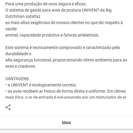
Para uma produção de ovos segura e eficaz.
O sistema de gaiola para aves de postura UNIVENT da Big
Dutchman satisfaz
as mais altas exigências de nossos clientes no que diz respeito à
saúde
animal, capacidade produtiva e fatores ambientais.
Este sistema é tecnicamente comprovado e caracterizado pela
durabilidade e
alta segurança funcional, proporcionando ótimo ambiente para as
aves e criadores.
VANTAGENS
• a UNIVENT é ecologicamente correta;
• as aves recebem ar fresco de forma direta e uniforme. Em climas
mais frios, o ar de entrada é pré-aquecido por um misturador de ar
ou um equipamento externo.
• condições ideais para um alto rendimento de postura em todas
as estações do ano.
• o esterco é seco rápido e eficiente.
Mais
• conteúdo de matéria seca de até 60%.