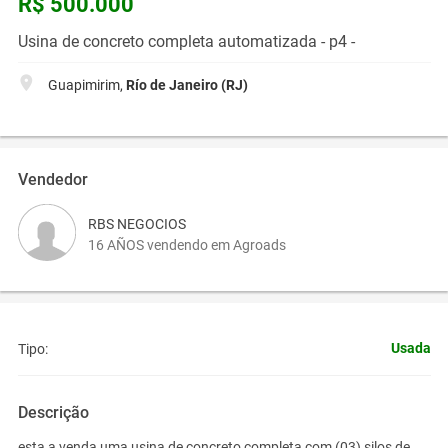
R$ 500.000
Usina de concreto completa automatizada - p4 -
Guapimirim,
Río de Janeiro (RJ)
Vendedor
RBS NEGOCIOS
16 AÑOS vendendo em Agroads
Usada
Tipo:
Descrição
esta a venda uma usina de concreto completa com (03) silos de