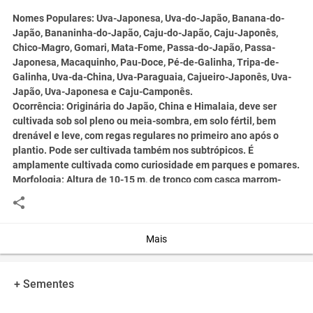
Nomes Populares:
Uva-Japonesa, Uva-do-Japão, Banana-do-
Japão, Bananinha-do-Japão, Caju-do-Japão, Caju-Japonês,
Chico-Magro, Gomari, Mata-Fome, Passa-do-Japão, Passa-
Japonesa, Macaquinho, Pau-Doce, Pé-de-Galinha, Tripa-de-
Galinha, Uva-da-China, Uva-Paraguaia, Cajueiro-Japonês, Uva-
Japão, Uva-Japonesa e Caju-Camponês.
Ocorrência:
Originária do Japão, China e Himalaia, deve ser
cultivada sob sol pleno ou meia-sombra, em solo fértil, bem
drenável e leve, com regas regulares no primeiro ano após o
plantio. Pode ser cultivada também nos subtrópicos. É
amplamente cultivada como curiosidade em parques e pomares.
Morfologia:
Altura de 10-15 m, de tronco com casca marrom-
parda. Ramagem longa, formando copa aberta e arredondada.
Inflorescências em panículas terminais e axiliares. Flores
brancas, pequenas, não vistosas. Os ramos das inflorescências
intumescem e tornam-se suculentos, de cor marrom, comestíveis
Mais
de sabor agridoce. Na extermidade formam-se os frutos
verdadeiros, globosos, do tipo cápsula.
Fenologia:
Floresce em outubro-dezembro.
+ Sementes
Informações Ecológicas:
Árvore caducifólia.
Sinonímia Botânica:
Hovenia dulcis var. glabra Makino, Hovenia