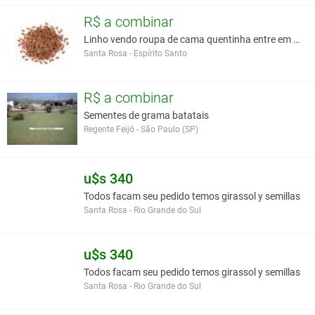
dulcis var. latifolia Nakai ex Kimura e Hovenia inaequalis DC.
R$ a combinar
Informações Complementares:
Os pedicelos intumecidos,
Linho vendo roupa de cama quentinha entre em conta
denominados "frutos", são consumidos por pessoas e animais.
Santa Rosa - Espírito Santo
Trata-se de uma planta muito rústica e de rápido crescimento.
Você assume toda a responsabilidade pela cotação deste item. Você acha que
R$ a combinar
este anúncio é contra a política de Agroads?
Informar aqui
Sementes de grama batatais
Regente Feijó - São Paulo (SP)
u$s 340
Todos facam seu pedido temos girassol y semillas
Santa Rosa - Rio Grande do Sul
u$s 340
Todos facam seu pedido temos girassol y semillas
Santa Rosa - Rio Grande do Sul