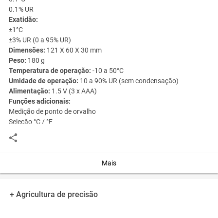
0.1% UR
Exatidão:
±1°C
±3% UR (0 a 95% UR)
Dimensões:
121 X 60 X 30 mm
Peso:
180 g
Temperatura de operação:
-10 a 50°C
Umidade de operação:
10 a 90% UR (sem condensação)
Alimentação:
1.5 V (3 x AAA)
Funções adicionais:
Medição de ponto de orvalho
Seleção °C / °F
Função HOLD
Registro de máxima, mínima e valor médio
Iluminação do visor
Indicação de bateria fraca
Mais
Acessórios:
3 baterias AAA
Capa de proteção
+ Agricultura de precisão
Maleta para transporte
Alça de mão