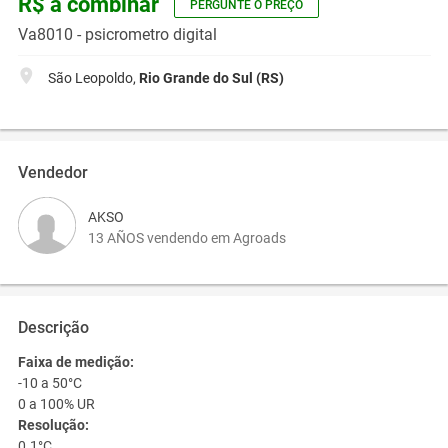
R$ a combinar
PERGUNTE O PREÇO
Va8010 - psicrometro digital
São Leopoldo,
Rio Grande do Sul (RS)
Vendedor
AKSO
13 AÑOS vendendo em Agroads
Descrição
Faixa de medição:
-10 a 50°C
0 a 100% UR
Resolução:
0.1°C