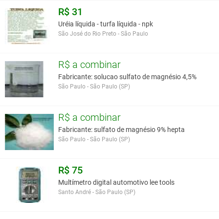
Manual de instruções
R$ 31
Uréia líquida - turfa líquida - npk
Você assume toda a responsabilidade pela cotação deste item. Você acha que
São José do Rio Preto - São Paulo
este anúncio é contra a política de Agroads?
Informar aqui
R$ a combinar
Fabricante: solucao sulfato de magnésio 4,5%
São Paulo - São Paulo (SP)
R$ a combinar
Fabricante: sulfato de magnésio 9% hepta
São Paulo - São Paulo (SP)
R$ 75
Multímetro digital automotivo lee tools
Santo André - São Paulo (SP)