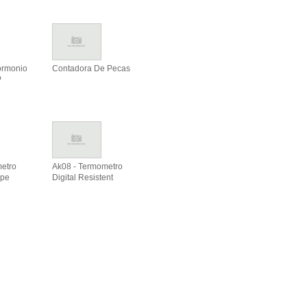
ormonio
Contadora De Pecas
P
etro
Ak08 - Termometro
spe
Digital Resistent