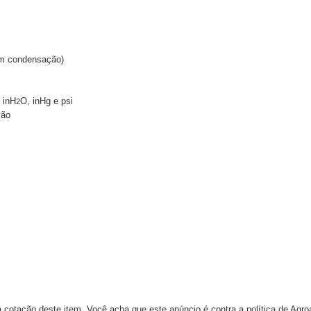
m condensação)
 inH
O, inHg e psi
2
são
 cotação deste item. Você acha que este anúncio é contra a política de Agr