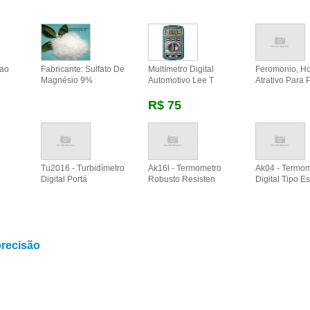
cao
Fabricante: Sulfato De
Multímetro Digital
Feromonio, H
Magnésio 9%
Automotivo Lee T
Atrativo Para 
R$ 75
Tu2016 - Turbidímetro
Ak16l - Termometro
Ak04 - Termom
Digital Portá
Robusto Resisten
Digital Tipo E
precisão