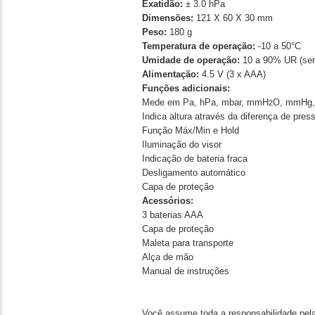
Exatidão:
± 3.0 hPa
Dimensões:
121 X 60 X 30 mm
Peso:
180 g
Temperatura de operação:
-10 a 50°C
Umidade de operação:
10 a 90% UR (se
Alimentação:
4.5 V (3 x AAA)
Funções adicionais:
Mede em Pa, hPa, mbar, mmH
O, mmHg,
2
Indica altura através da diferença de pres
Função Máx/Min e Hold
Iluminação do visor
Indicação de bateria fraca
Desligamento automático
Capa de proteção
Acessórios:
3 baterias AAA
Capa de proteção
Maleta para transporte
Alça de mão
Manual de instruções
Você assume toda a responsabilidade pela