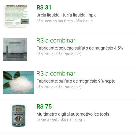
ANSI S1.4 Tipo 2
R$ 31
Uréia líquida - turfa líquida - npk
Você assume toda a responsabilidade pela cotação deste item. Você acha que
São José do Rio Preto - São Paulo
este anúncio é contra a política de Agroads?
Informar aqui
R$ a combinar
Fabricante: solucao sulfato de magnésio 4,5%
São Paulo - São Paulo (SP)
R$ a combinar
Fabricante: sulfato de magnésio 9% hepta
São Paulo - São Paulo (SP)
R$ 75
Multímetro digital automotivo lee tools
Santo André - São Paulo (SP)