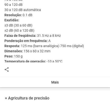
90 a 120 dB
30 a 120 dB automática
Resolução:
0.1 dB
Exatidão:
±3 dB (30 a 60 dB)
±2 dB (60 a 120 dB)
Faixa de freqüência:
31.5 Hz a 8 kHz
Ponderação em frequência:
A
Resposta:
125 ms (barra analógica) 750 ms (digital)
Dimensões:
156 x 60 x 32 mm
Peso:
150 g
Temperatura de operação:
-10 a 50°C
Umidade de operação:
10 a 90% UR (sem condensação)
Alimentação:
4.5 V (3 x AAA)
Funções adicionais:
Mensagens UNDER e OVER (fora da faixa)
Mais
Seleção automática ou manual de faixa
Barra analógica
Indicação de bateria fraca
+ Agricultura de precisão
Desligamento automático
Em conformidade com a norma internacional IEC 651 Tipo 2 e