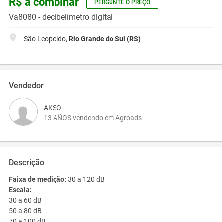
R$ a combinar
PERGUNTE O PREÇO
Va8080 - decibelímetro digital
São Leopoldo,
Rio Grande do Sul (RS)
Vendedor
AKSO
13 AÑOS vendendo em Agroads
Descrição
Faixa de medição:
30 a 120 dB
Escala:
30 a 60 dB
50 a 80 dB
70 a 100 dB