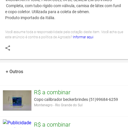
Completa, com tubo rígido com válvula, camisa de látex com funil
e copo coletor. Utilizada para a coleta de sêmen.
Produto importado da Itália.
Você assume toda a responsabilidade pela cotação deste item. Você acha que
este anúncio é contra a política de Agroads?
Informar aqui
+ Outros
R$ a combinar
Copo calibrador beckerbrindes (51)99684-6259
Montenegro - Rio Grande do Sul
R$ a combinar