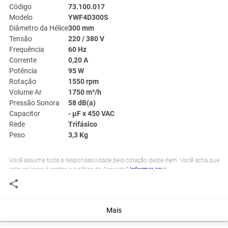
Código
73.100.017
Modelo
YWF4D300S
Diâmetro da Hélice
300 mm
Tensão
220 / 380 V
Frequência
60 Hz
Corrente
0,20 A
Potência
95 W
Rotação
1550 rpm
Volume Ar
1750 m³/h
Pressão Sonora
58 dB(a)
Capacitor
- µF x 450 VAC
Rede
Trifásico
Peso
3,3 Kg
Você assume toda a responsabilidade pela cotação deste item. Você acha que
este anúncio é contra a política de Agroads?
Informar aqui
Mais