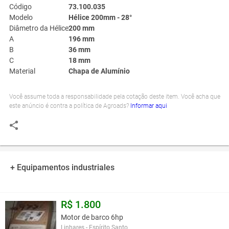
Código
73.100.035
Modelo
Hélice 200mm - 28°
Diâmetro da Hélice
200 mm
A
196 mm
B
36 mm
C
18 mm
Material
Chapa de Alumínio
Você assume toda a responsabilidade pela cotação deste item. Você acha que
este anúncio é contra a política de Agroads?
Informar aqui
+ Equipamentos industriales
R$ 1.800
Motor de barco 6hp
Linhares - Espírito Santo