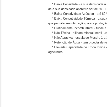
* Baixa Densidade - a sua densidade aum
de a sua densidade aparente ser de 80 - 
* Baixa Condtividade Acústica - até 62 
* Baixa Condutividade Térmica - a sua co
que permite sua utilização para a produçã
* Praticamente Incombustível - funde a 
* Não Tóxica - silicato mineral inértil,
* Não Abrasiva - escala de Mosch: 1 a 10
* Retenção de Água - tem o poder de rete
* Elevada Capacidade de Troca Iônica - g
agricultura.