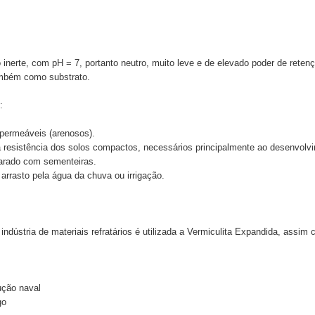
 inerte, com pH = 7, portanto neutro, muito leve e de elevado poder de rete
também como substrato.
:
permeáveis (arenosos).
esistência dos solos compactos, necessários principalmente ao desenvolvi
arado com sementeiras.
rrasto pela água da chuva ou irrigação.
indústria de materiais refratários é utilizada a Vermiculita Expandida, assi
ução naval
go