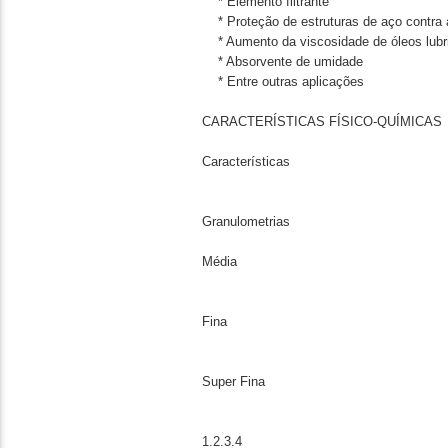
* Elemento filtrante
* Proteção de estruturas de aço contra 
* Aumento da viscosidade de óleos lubri
* Absorvente de umidade
* Entre outras aplicações
CARACTERÍSTICAS FÍSICO-QUÍMICAS
Características
Granulometrias
Média
Fina
Super Fina
1.2.3.4