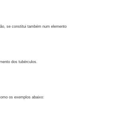
nção, se constitui também num elemento
mento dos tubérculos.
m como os exemplos abaixo: