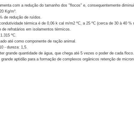
enta com a redução do tamanho dos "flocos" e, consequentemente diminui c
120 Kg/m³.
% de redução de ruídos.
ndutividade térmica é de 0,06 k cal m/m2 ºC, a 25 ºC (cerca de 30 à 40 % m
o de refratários em isolamentos térmicos.
1.315 ºC.
 usado até como componente de ração animal.
 - dureza: 1,5.
r grande quantidade de água, que chega até 5 vezes o poder de cada floco.
rande aptidão para a formação de complexos orgânicos retenção de micronut