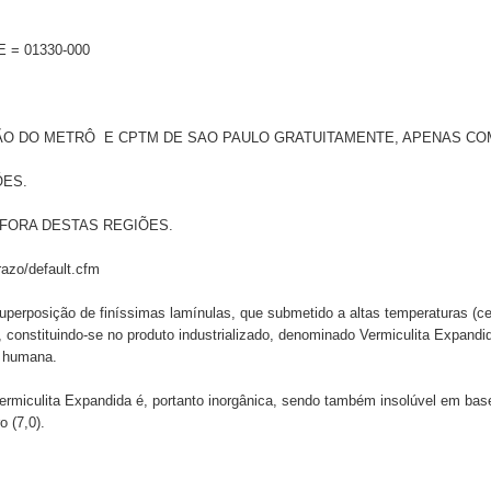
= 01330-000
 DO METRÔ E CPTM DE SAO PAULO GRATUITAMENTE, APENAS COMB
ÕES.
FORA DESTAS REGIÕES.
azo/default.cfm
superposição de finíssimas lamínulas, que submetido a altas temperaturas (c
, constituindo-se no produto industrializado, denominado Vermiculita Expandid
e humana.
ermiculita Expandida é, portanto inorgânica, sendo também insolúvel em base
 (7,0).