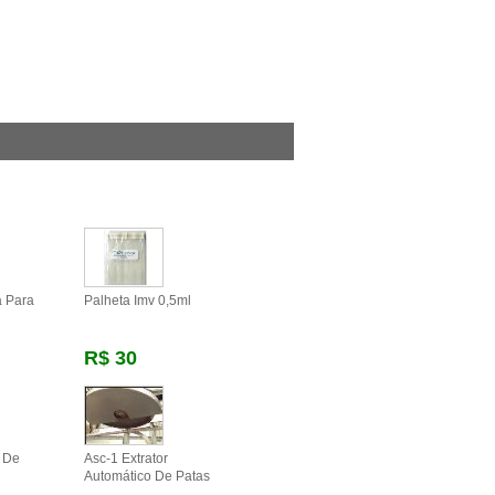
a Para
Palheta Imv 0,5ml
R$ 30
r De
Asc-1 Extrator
Automático De Patas