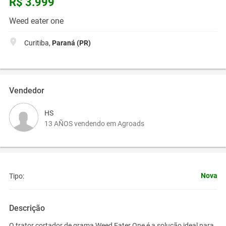
R$ 3.999
Weed eater one
Curitiba,
Paraná (PR)
Vendedor
HS
13 AÑOS vendendo em Agroads
Nova
Tipo:
Descrição
O trator cortador de grama Weed Eater One é a solução ideal para