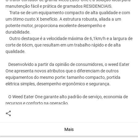
manutenção fácil e prática de gramados RESIDENCIAIS.
Trata-se de um equipamento compacto de alta qualidade e com
um ótimo custo X benefício. A estrutura robusta, aliada a um
potente motor, proporciona excelente desempenho e
durabilidade.
Outro destaque é a velocidade máxima de 6,1km/h e a largura de
corte de 66cm, que resultam em um trabalho rápido e de alta
qualidade.
Desenvolvido a partir da opinião de consumidores, o weed Eater
One apresenta novos atributos que o diferenciam de outros
equipamentos do mesmo porte: tamanho compacto, portida
elétrica simples, desempenho ergonômico e segurança.
O Weed Eater One garante alto padrão de serviço, economia de
recursos e conforto na operação.
Indicado para:
- gramados de até 4000 m2;
- uso residencial;
Mais
- peso do condutor maximo indicado até 90 kilos (ideal é que o