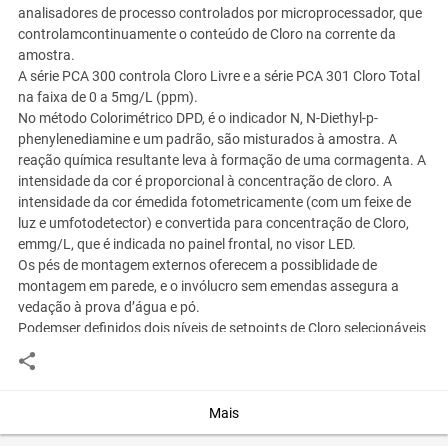
analisadores de processo controlados por microprocessador, que
controlamcontinuamente o conteúdo de Cloro na corrente da
amostra.
A série PCA 300 controla Cloro Livre e a série PCA 301 Cloro Total
na faixa de 0 a 5mg/L (ppm).
No método Colorimétrico DPD, é o indicador N, N-Diethyl-p-
phenylenediamine e um padrão, são misturados à amostra. A
reação química resultante leva à formação de uma cormagenta. A
intensidade da cor é proporcional à concentração de cloro. A
intensidade da cor émedida fotometricamente (com um feixe de
luz e umfotodetector) e convertida para concentração de Cloro,
emmg/L, que é indicada no painel frontal, no visor LED.
Os pés de montagem externos oferecem a possiblidade de
montagem em parede, e o invólucro sem emendas assegura a
vedação à prova d’água e pó.
Podemser definidos dois níveis de setpoints de Cloro selecionáveis
pelo operador: um setpoint de dosagem proporcional e um set
point de alarme. Ambos os setpoints controlam um relé SPDT.
Mais
Você assume toda a responsabilidade pela cotação deste item. Você acha que
este anúncio é contra a política de Agroads?
Informar aqui