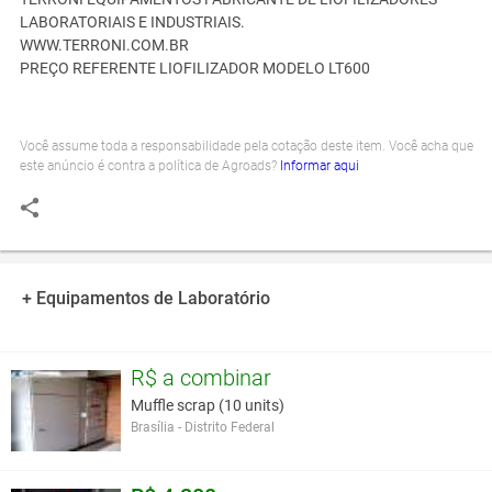
LABORATORIAIS E INDUSTRIAIS.
WWW.TERRONI.COM.BR
PREÇO REFERENTE LIOFILIZADOR MODELO LT600
Você assume toda a responsabilidade pela cotação deste item. Você acha que
este anúncio é contra a política de Agroads?
Informar aqui
+ Equipamentos de Laboratório
R$ a combinar
Muffle scrap (10 units)
Brasília - Distrito Federal