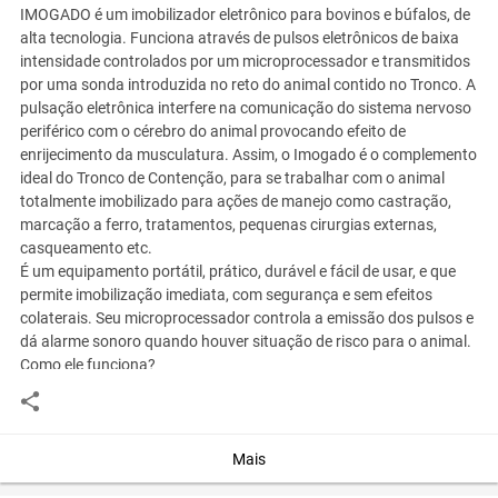
IMOGADO é um imobilizador eletrônico para bovinos e búfalos, de
alta tecnologia. Funciona através de pulsos eletrônicos de baixa
intensidade controlados por um microprocessador e transmitidos
por uma sonda introduzida no reto do animal contido no Tronco. A
pulsação eletrônica interfere na comunicação do sistema nervoso
periférico com o cérebro do animal provocando efeito de
enrijecimento da musculatura. Assim, o Imogado é o complemento
ideal do Tronco de Contenção, para se trabalhar com o animal
totalmente imobilizado para ações de manejo como castração,
marcação a ferro, tratamentos, pequenas cirurgias externas,
casqueamento etc.
É um equipamento portátil, prático, durável e fácil de usar, e que
permite imobilização imediata, com segurança e sem efeitos
colaterais. Seu microprocessador controla a emissão dos pulsos e
dá alarme sonoro quando houver situação de risco para o animal.
Como ele funciona?
De maneira bem resumida, o sistema nervoso do animal transmite
impulsos na forma de pulsos elétricos para o cérebro, numa
velocidade estimada em 480 km/ h e numa freqüência de 90 a 250
Hertz. A sonda retal do IMOGADO emite pulsos com freqüência e
Mais
duração semelhantes aos do sistema nervoso, que viajam através