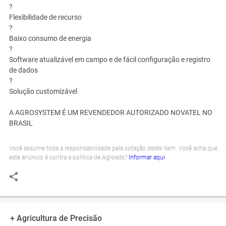
?
Flexibilidade de recurso
?
Baixo consumo de energia
?
Software atualizável em campo e de fácil configuração e registro
de dados
?
Solução customizável
A AGROSYSTEM É UM REVENDEDOR AUTORIZADO NOVATEL NO
BRASIL
Você assume toda a responsabilidade pela cotação deste item. Você acha que
este anúncio é contra a política de Agroads?
Informar aqui
+ Agricultura de Precisão