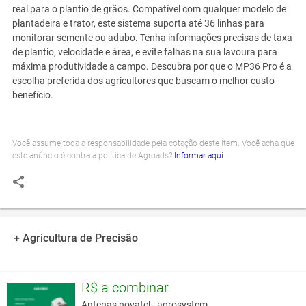
real para o plantio de grãos. Compatível com qualquer modelo de
plantadeira e trator, este sistema suporta até 36 linhas para
monitorar semente ou adubo. Tenha informações precisas de taxa
de plantio, velocidade e área, e evite falhas na sua lavoura para
máxima produtividade a campo. Descubra por que o MP36 Pro é a
escolha preferida dos agricultores que buscam o melhor custo-
benefício.
Você assume toda a responsabilidade pela cotação deste item. Você acha que
este anúncio é contra a política de Agroads?
Informar aqui
+ Agricultura de Precisão
R$ a combinar
Antenas novatel - agrosystem