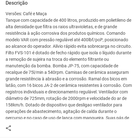
Descrição
Versões: Café e Maça
Tanque com capacidade de 400 litros, produzido em polietileno de
alta densidade que filtra os raios ultravioletas, e de grande
resistência à ação corrosiva dos produtos químicos. Comando
modelo VAR com pressão regulável até 400lbf/pol², posicionado
ao alcance do operador. Alívio rápido evita sobrecarga no circuito.
Filto FVS-101 é dotado de fecho rápido que isola o líquido durante
a remoção de sujeira na troca do elemento filtrante ou
manutenção da bomba. Bomba JP-75, com capacidade de
recalque de 75l/min a 540rpm. Camisas de cerâmica asseguram
grande resistência à abrasão e a corrosão. Ramal dos bicos em
latão, com 16 bicos JA-2 de cerâmica resistentes à corrosão. Com
registros individuais e direcionamento regulável. Ventilador com
diâmetro de 725mm, rotação de 2000rpm e velocidade do ar de
158km/h. Dotado de dispositivo que desligao ventilador para
operações de abastecimento, agitação de calda durante o
percurso e no caso de uso de lança com mangueira. Suas pás de
nailon são reforçadas com fibra de vidro que as tornam bem
resistentes à ação corrosiva dos defensivos.