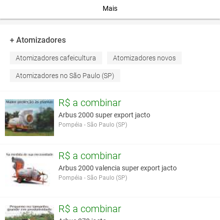
Especificações Técnicas:
Mais
Peso - 290kg
Dimensões
+ Atomizadores
Comprimento - 1,75m
Atomizadores cafeicultura
Atomizadores novos
Largura - 1,10m
Altura - 1,57m
Atomizadores no São Paulo (SP)
Bicos
Nº de bicos - 16
R$ a combinar
Tipo de bicos - JA-2
Arbus 2000 super export jacto
Ramal de bicos - em latão
Pompéia - São Paulo (SP)
Tanque - 400litros
R$ a combinar
Bomba
Arbus 2000 valencia super export jacto
Modelo - JP-75
Pompéia - São Paulo (SP)
Capacidade de recalque a 540 rpm - 75l /min
Agitador da calda - Por retorno hidráulico
R$ a combinar