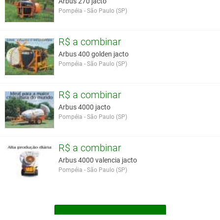
Arbus 270 jacto
Diâmetro do ventilador - 725mm
Pompéia - São Paulo (SP)
Você assume toda a responsabilidade pela cotação deste item. Você acha que
este anúncio é contra a política de Agroads?
Informar aqui
R$ a combinar
Arbus 400 golden jacto
Pompéia - São Paulo (SP)
R$ a combinar
Arbus 4000 jacto
Pompéia - São Paulo (SP)
R$ a combinar
Arbus 4000 valencia jacto
Pompéia - São Paulo (SP)
MAIS ATOMIZADORES