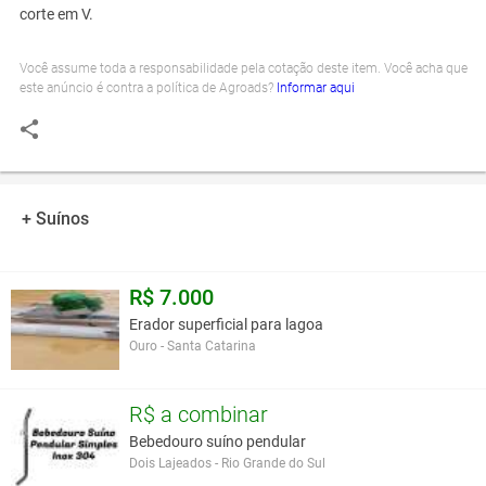
corte em V.
Você assume toda a responsabilidade pela cotação deste item. Você acha que
este anúncio é contra a política de Agroads?
Informar aqui
+ Suínos
R$ 7.000
Erador superficial para lagoa
Ouro - Santa Catarina
R$ a combinar
Bebedouro suíno pendular
Dois Lajeados - Rio Grande do Sul