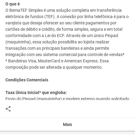
O que é
O BemaTEF Simples é uma solução completa em transferência
eletrônica de fundos (TEF). A conexão por linha telefônica é para o
varejista que deseja oferecer ao seu cliente pagamentos por
cartões de débito e crédito, de forma simples, segura e em total
conformidade com a Lei do ECF. Através de um único Pinpad
(maquininha), essa solução possibilita ao lojista realizar
transações com as principais bandeiras e ainda permite
integração com seu sistema comercial para controle de vendas*
* Bandeiras Visa, MasterCard e American Express. Essa
composição pode ser alterada a qualquer momento.
Condições Comerciais
Taxa Única Inicial* que engloba:
Envio do Pinpad (maquininha) e modem externo quando solicitado
pelas empresas administradoras de cartão
Venda da placa fax modem interna
Instalação e configuração do sistema TEF
Treinamento aos usuários finais no momento da instalação
Mais