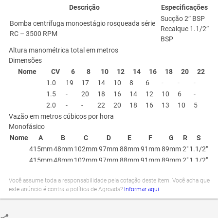
Descrição
Especificações
Sucção 2″ BSP
Bomba centrífuga monoestágio rosqueada série
Recalque 1.1/2″
RC – 3500 RPM
BSP
Altura manométrica total em metros
Dimensões
Nome
CV
6
8
10
12
14
16
18
20
22
1.0
19
17
14
10
8
6
-
-
-
1.5
-
20
18
16
14
12
10
6
-
2.0
-
-
22
20
18
16
13
10
5
Vazão em metros cúbicos por hora
Monofásico
Nome
A
B
C
D
E
F
G
R
S
415mm
48mm
102mm
97mm
88mm
91mm
89mm
2"
1.1/2"
415mm
48mm
102mm
97mm
88mm
91mm
89mm
2"
1.1/2"
445mm
48mm
102mm
97mm
88mm
91mm
89mm
2"
1.1/2"
Você assume toda a responsabilidade pela cotação deste item. Você acha que
Trifásico IP-21
este anúncio é contra a política de Agroads?
Informar aqui
Nome
A
B
C
D
E
F
G
R
S
383mm
48mm
102mm
97mm
88mm
91mm
89mm
2"
1.1/2"
415mm
48mm
102mm
97mm
88mm
91mm
89mm
2"
1.1/2"