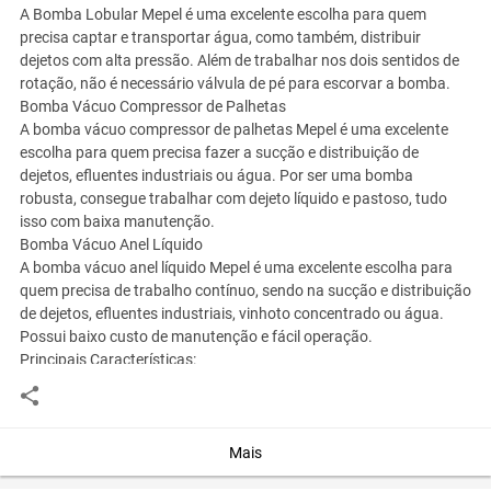
A Bomba Lobular Mepel é uma excelente escolha para quem
precisa captar e transportar água, como também, distribuir
dejetos com alta pressão. Além de trabalhar nos dois sentidos de
rotação, não é necessário válvula de pé para escorvar a bomba.
Bomba Vácuo Compressor de Palhetas
A bomba vácuo compressor de palhetas Mepel é uma excelente
escolha para quem precisa fazer a sucção e distribuição de
dejetos, efluentes industriais ou água. Por ser uma bomba
robusta, consegue trabalhar com dejeto líquido e pastoso, tudo
isso com baixa manutenção.
Bomba Vácuo Anel Líquido
A bomba vácuo anel líquido Mepel é uma excelente escolha para
quem precisa de trabalho contínuo, sendo na sucção e distribuição
de dejetos, efluentes industriais, vinhoto concentrado ou água.
Possui baixo custo de manutenção e fácil operação.
Principais Características:
BOMBA LOBULAR: Fabricada nos modelos 3" ou 4"; trabalha nos
dois sentidos de rotação; bomba auto escorvante; vazão de 35
m³/h no modelo 3" e 60 m³/h no modelo 4"; pressão de 80 mca (8
kgf/cm²); altura de sucção de até 6 m; rotação de trabalho entre
Mais
220 e 540 rpm.