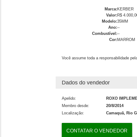
Marca:
KERBER
Valor:
R$ 4.000,0
Modelo:
35MM
Ano:
--
Combustível:
--
Cor:
MARROM
Você assume toda a responsabilidade pela
Dados do vendedor
Apelido:
ROXO IMPLEM
Membro desde:
20/8/2014
Localização:
Camaquã, Rio G
CONTATAR O VENDEDOR