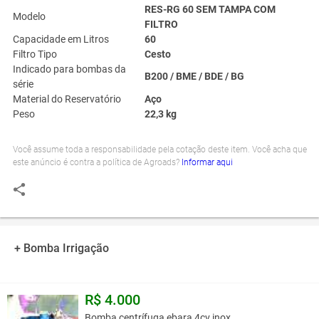
RES-RG 60 SEM TAMPA COM
Modelo
FILTRO
Capacidade em Litros
60
Filtro Tipo
Cesto
Indicado para bombas da
B200 / BME / BDE / BG
série
Material do Reservatório
Aço
Peso
22,3 kg
Você assume toda a responsabilidade pela cotação deste item. Você acha que
este anúncio é contra a política de Agroads?
Informar aqui
+ Bomba Irrigação
R$ 4.000
Bomba centrífuga ebara 4cv inox