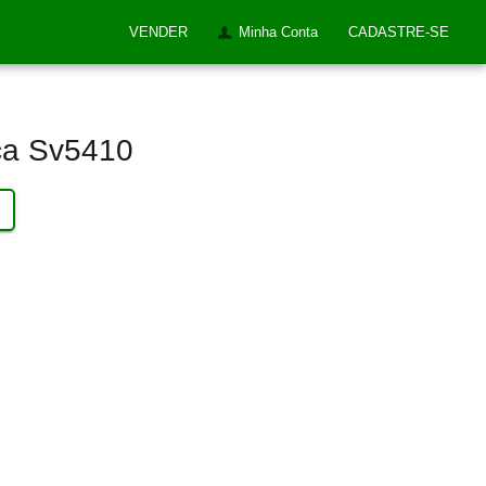
VENDER
Minha Conta
CADASTRE-SE
ca Sv5410