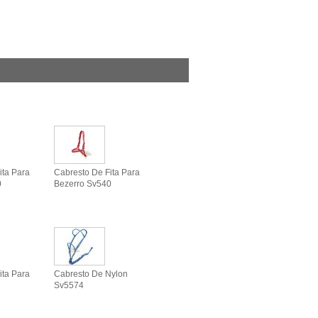
ita Para
Cabresto De Fita Para
0
Bezerro Sv540
ita Para
Cabresto De Nylon
Sv5574