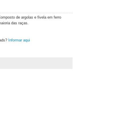
Composto de argolas e fivela em ferro
maioria das raças.
oads?
Informar aqui