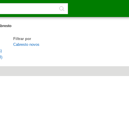
bresto
Filtrar por
Cabresto novos
)
J)