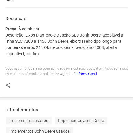
Descrição
Preço:
À combinar.
Descrição:
Eixos Dianteiro e traseiro SLC Jonh Deere, acoplável a
linha SLC 7200 a 1450 John Deere, eixo traseiro tipo longo para
ponteiras e aros 24". Obs: eixos semi-novos, ano 2008, oferta
imperdível, confira.
Você assume toda a responsabilidade pela cotação deste item. Você acha que
este anúncio é contra a política de Agroads?
Informar aqui
+ Implementos
Implementos usados
Implementos John Deere
Implementos John Deere usados