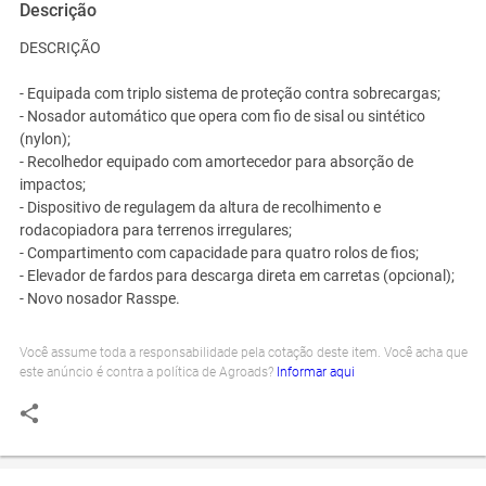
Descrição
DESCRIÇÃO
- Equipada com triplo sistema de proteção contra sobrecargas;
- Nosador automático que opera com fio de sisal ou sintético
(nylon);
- Recolhedor equipado com amortecedor para absorção de
impactos;
- Dispositivo de regulagem da altura de recolhimento e
rodacopiadora para terrenos irregulares;
- Compartimento com capacidade para quatro rolos de fios;
- Elevador de fardos para descarga direta em carretas (opcional);
- Novo nosador Rasspe.
Você assume toda a responsabilidade pela cotação deste item. Você acha que
este anúncio é contra a política de Agroads?
Informar aqui