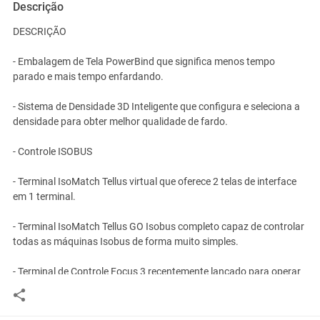
Descrição
DESCRIÇÃO
- Embalagem de Tela PowerBind que significa menos tempo
parado e mais tempo enfardando.
- Sistema de Densidade 3D Inteligente que configura e seleciona a
densidade para obter melhor qualidade de fardo.
- Controle ISOBUS
- Terminal IsoMatch Tellus virtual que oferece 2 telas de interface
em 1 terminal.
- Terminal IsoMatch Tellus GO Isobus completo capaz de controlar
todas as máquinas Isobus de forma muito simples.
- Terminal de Controle Focus 3 recentemente lançado para operar
tipos específicos de implementos
- Coletor de 2.2 m de largura com bobina de pequeno diâmetro