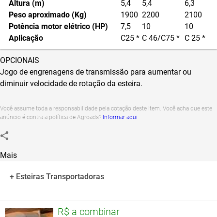
Altura (m)
5,4
5,4
6,3
Peso aproximado (Kg)
1900
2200
2100
Potência motor elétrico (HP)
7,5
10
10
Aplicação
C25 *
C 46/C75 *
C 25 *
OPCIONAIS
Jogo de engrenagens de transmissão para aumentar ou
diminuir velocidade de rotação da esteira.
Você assume toda a responsabilidade pela cotação deste item. Você acha que este
anúncio é contra a política de Agroads?
Informar aqui
Mais
+ Esteiras Transportadoras
R$ a combinar