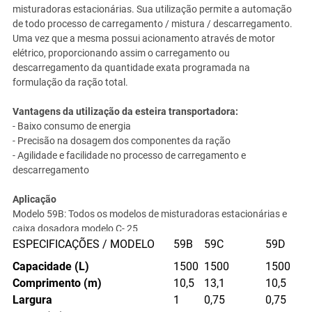
misturadoras estacionárias. Sua utilização permite a automação
de todo processo de carregamento / mistura / descarregamento.
Uma vez que a mesma possui acionamento através de motor
elétrico, proporcionando assim o carregamento ou
descarregamento da quantidade exata programada na
formulação da ração total.
Vantagens da utilização da esteira transportadora:
- Baixo consumo de energia
- Precisão na dosagem dos componentes da ração
- Agilidade e facilidade no processo de carregamento e
descarregamento
Aplicação
Modelo 59B: Todos os modelos de misturadoras estacionárias e
caixa dosadora modelo C- 25
Modelo 59C: Caixas dosadoras modelos C – 46 e C – 75
ESPECIFICAÇÕES / MODELO
59B
59C
59D
Modelo 59D: Caixa dosadora modelo C - 25
Capacidade (L)
1500
1500
1500
Comprimento (m)
10,5
13,1
10,5
Largura
1
0,75
0,75