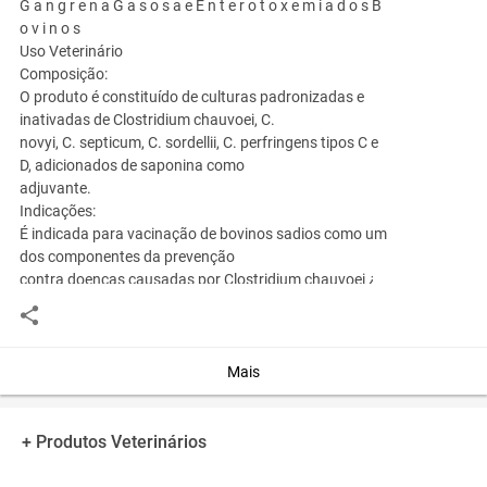
G a n g r e n a G a s o s a e E n t e r o t o x e m i a d o s B
o v i n o s
Uso Veterinário
Composição:
O produto é constituído de culturas padronizadas e
inativadas de Clostridium chauvoei, C.
novyi, C. septicum, C. sordellii, C. perfringens tipos C e
D, adicionados de saponina como
adjuvante.
Indicações:
É indicada para vacinação de bovinos sadios como um
dos componentes da prevenção
contra doenças causadas por Clostridium chauvoei ¿
septicum ¿ novyi ¿ sordellii ¿
perfringens tipos C e D, nesta espécie animal. Embora
as doenças causadas por C.
perfringens tipo B não sejam um problema significante
Mais
em muitos locais, imunidade
também é provida por esta vacina, através da beta
toxina do tipo C e do toxóide epsilon
+ Produtos Veterinários
do tipo D.
Modo de usar e dosagens: