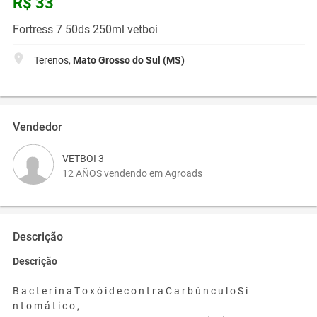
R$ 33
Fortress 7 50ds 250ml vetboi
Terenos,
Mato Grosso do Sul (MS)
Vendedor
VETBOI 3
12 AÑOS vendendo em Agroads
Descrição
Descrição
B a c t e r i n a T o x ó i d e c o n t r a C a r b ú n c u l o S i
n t o m á t i c o ,