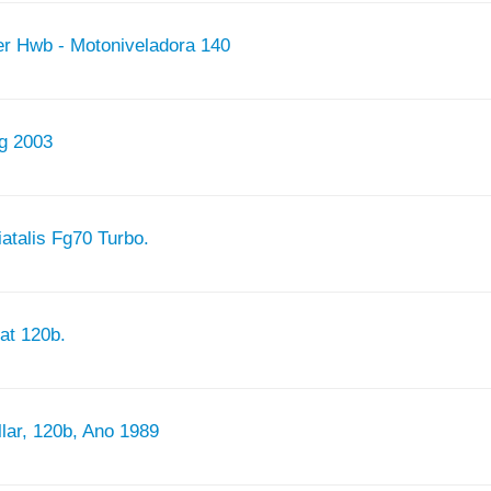
er Hwb - Motoniveladora 140
g 2003
iatalis Fg70 Turbo.
at 120b.
llar, 120b, Ano 1989