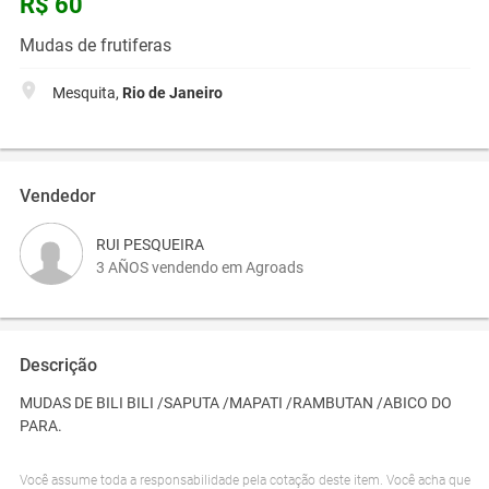
R$ 60
Mudas de frutiferas
Mesquita,
Rio de Janeiro
Vendedor
RUI PESQUEIRA
3 AÑOS vendendo em Agroads
Descrição
MUDAS DE BILI BILI /SAPUTA /MAPATI /RAMBUTAN /ABICO DO
PARA.
Você assume toda a responsabilidade pela cotação deste item. Você acha que