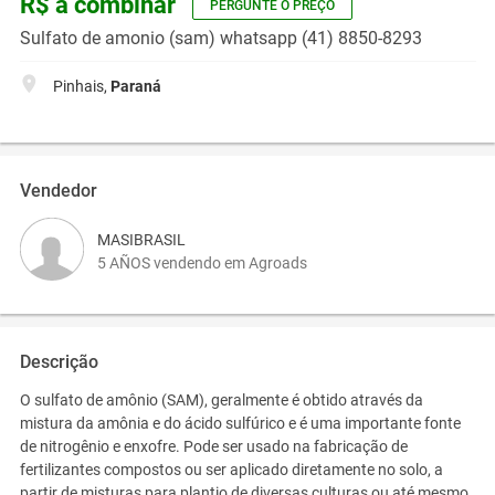
R$ a combinar
PERGUNTE O PREÇO
Sulfato de amonio (sam) whatsapp (41) 8850-8293
Pinhais,
Paraná
Vendedor
MASIBRASIL
5 AÑOS vendendo em Agroads
Descrição
O sulfato de amônio (SAM), geralmente é obtido através da
mistura da amônia e do ácido sulfúrico e é uma importante fonte
de nitrogênio e enxofre. Pode ser usado na fabricação de
fertilizantes compostos ou ser aplicado diretamente no solo, a
partir de misturas para plantio de diversas culturas ou até mesmo