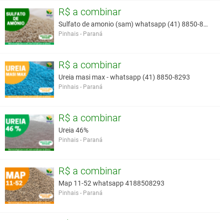
Temos uma cartela de clientes satisfeitos com as nossas soluções,
R$ a combinar
por ter proporcionado uma lavoura mais produtiva, com mais
Sulfato de amonio (sam) whatsapp (41) 8850-8293
rentabilidade e com resultados cada vez melhores.
Pinhais - Paraná
Entre em contato e venha solicitar uma cotação conosco,
contamos com atendimento rápido e sem burocracia.
R$ a combinar
Ureia masi max - whatsapp (41) 8850-8293
Você assume toda a responsabilidade pela cotação deste item. Você acha que
Pinhais - Paraná
este anúncio é contra a política de Agroads?
Informar aqui
R$ a combinar
Ureia 46%
Pinhais - Paraná
R$ a combinar
Map 11-52 whatsapp 4188508293
Pinhais - Paraná