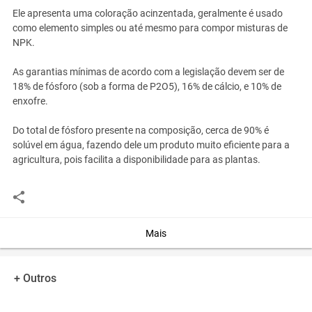
Ele apresenta uma coloração acinzentada, geralmente é usado
como elemento simples ou até mesmo para compor misturas de
NPK.
As garantias mínimas de acordo com a legislação devem ser de
18% de fósforo (sob a forma de P2O5), 16% de cálcio, e 10% de
enxofre.
Do total de fósforo presente na composição, cerca de 90% é
solúvel em água, fazendo dele um produto muito eficiente para a
agricultura, pois facilita a disponibilidade para as plantas.
O superfosfato simples ofertado pode apresentar variações na
composição (fósforo, enxofre e cálcio).
Disponibilizamos o produto em big bags de uma tonelada e em
Mais
sacos de cinquenta quilos.
Enviamos para todo Brasil com seguro de carga e garantia de
+ Outros
entrega.