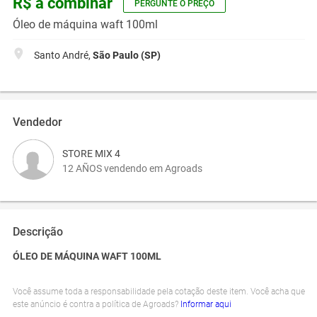
R$ a combinar
PERGUNTE O PREÇO
Óleo de máquina waft 100ml
Santo André,
São Paulo (SP)
Vendedor
STORE MIX 4
12 AÑOS vendendo em Agroads
Descrição
ÓLEO DE MÁQUINA WAFT 100ML
Você assume toda a responsabilidade pela cotação deste item. Você acha que
este anúncio é contra a política de Agroads?
Informar aqui