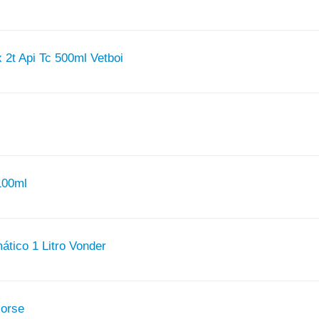
x 2t Api Tc 500ml Vetboi
100ml
ático 1 Litro Vonder
Horse