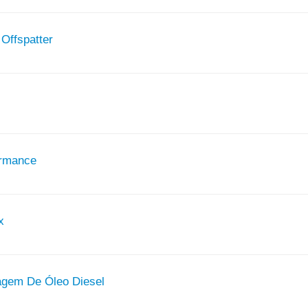
 Offspatter
ormance
x
gem De Óleo Diesel