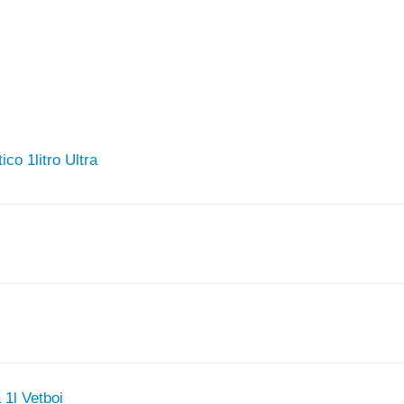
o 1litro Ultra
l
1l Vetboi