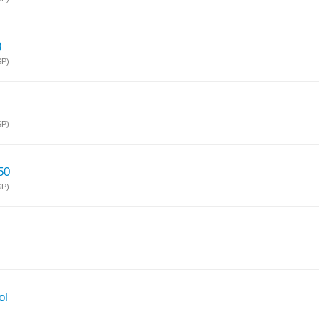
8
SP)
SP)
50
SP)
ol