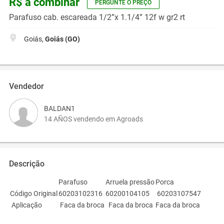
R$ a combinar
PERGUNTE O PREÇO
Parafuso cab. escareada 1/2”x 1.1/4” 12f w gr2 rt
Goiás,
Goiás (GO)
Vendedor
BALDAN1
14 AÑOS vendendo em Agroads
Descrição
Parafuso
Arruela pressão
Porca
Código Original
60203102316
60200104105
60203107547
Aplicação
Faca da broca
Faca da broca
Faca da broca