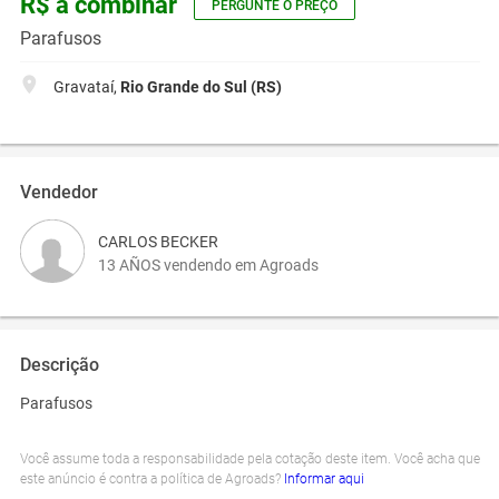
R$ a combinar
PERGUNTE O PREÇO
Parafusos
Gravataí,
Rio Grande do Sul (RS)
Vendedor
CARLOS BECKER
13 AÑOS vendendo em Agroads
Descrição
Parafusos
Você assume toda a responsabilidade pela cotação deste item. Você acha que
este anúncio é contra a política de Agroads?
Informar aqui