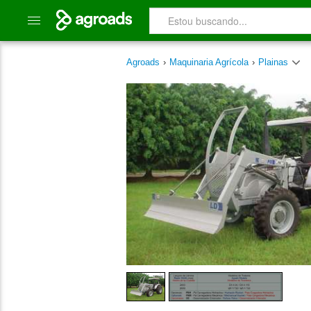
Agroads
›
Maquinaria Agrícola
›
Plainas