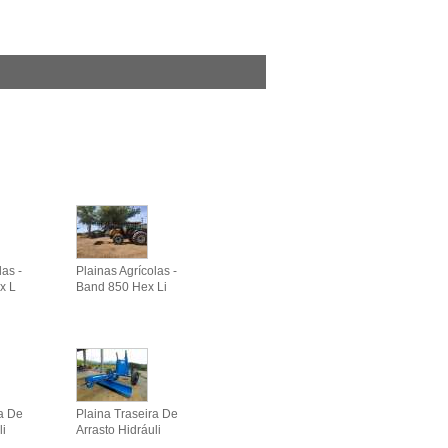
las -
Plainas Agrícolas -
x L
Band 850 Hex Li
ra De
Plaina Traseira De
li
Arrasto Hidráuli