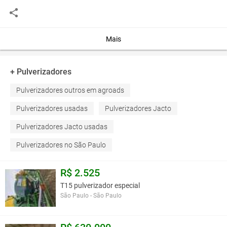
FIXO DE NOSSA LOJA, NÃO PERCA ESSA OPORTUNIDADE!
>>> CONSULTORES DE VENDAS <<<
WHATSAAP (11) 9 5048.7672WHATSAAP (11)
9.6372.8016. WHATSAAP (18) 9.9814.8840WHATSAAP (19)
Mais
9.9725.0499
FIXO DA LOJA (19) 9.3090..2626
+ Pulverizadores
Você assume toda a responsabilidade pela cotação deste item. Você acha que
Pulverizadores outros em agroads
este anúncio é contra a política de Agroads?
Informar aqui
Pulverizadores usadas
Pulverizadores Jacto
Pulverizadores Jacto usadas
Pulverizadores no São Paulo
R$ 2.525
T15 pulverizador especial
São Paulo - São Paulo