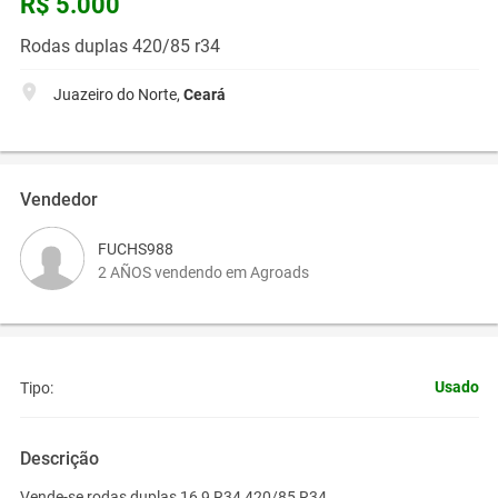
R$ 5.000
Rodas duplas 420/85 r34
Juazeiro do Norte,
Ceará
Vendedor
FUCHS988
2 AÑOS vendendo em Agroads
Usado
Tipo:
Descrição
Vende-se rodas duplas 16,9 R34 420/85 R34