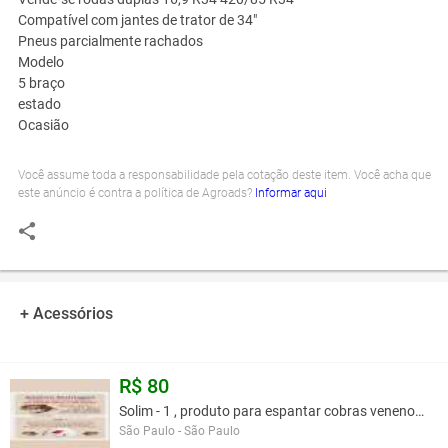
Compatível com jantes de trator de 34"
Pneus parcialmente rachados
Modelo
5 braço
estado
Ocasião
Você assume toda a responsabilidade pela cotação deste item. Você acha que
este anúncio é contra a política de Agroads?
Informar aqui
+ Acessórios
R$ 80
Solim - 1 , produto para espantar cobras venenosa
São Paulo - São Paulo