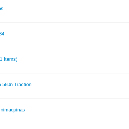
os
34
41 Items)
 580n Traction
inimaquinas