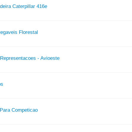
eira Caterpillar 416e
egaveis Florestal
 Representacoes - Avioeste
os
 Para Competicao