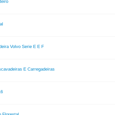
teiro
al
eira Volvo Serie E E F
scavadeiras E Carregadeiras
16
 Florestal